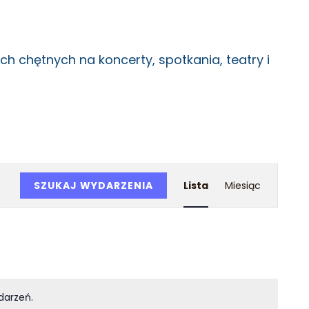
ch chętnych na koncerty, spotkania, teatry i
Wydar
SZUKAJ WYDARZENIA
Lista
Miesiąc
Widoki
nawiga
darzeń.