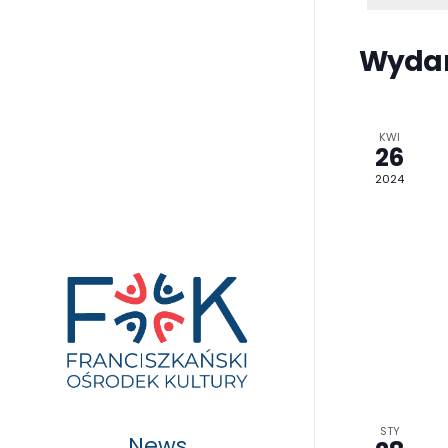
Wydarzen
i
Wydar
wid
KWI
26
2024
STY
News