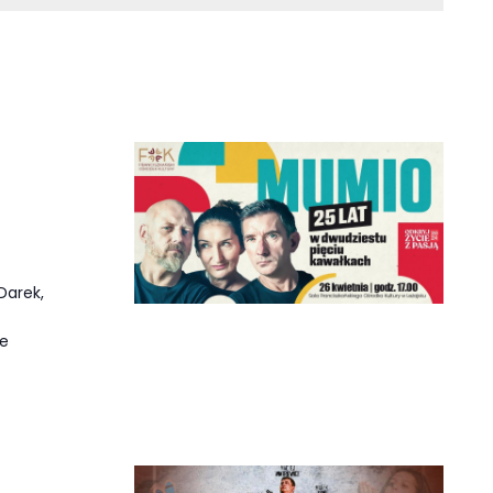
Darek,
ie