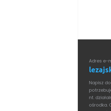
Adres e-m
lezaj
Napisz do 
potrzebuj
nt. działa
ośrodka. 