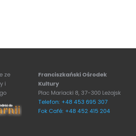
e ze
Franciszkański Ośrodek
y i
Kultury
ego
Plac Mariacki 8, 37-300 Leżajsk
Telefon: +48 453 695 307
Fok Café: +48 452 415 204