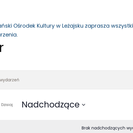
ański Ośrodek Kultury w Leżajsku zaprasza wszystki
rzenia.
r
arzenia
igacja
Nadchodzące
Dzisiaj
Wybierz
datę.
zukiwaniu
Brak nadchodzących wy
go