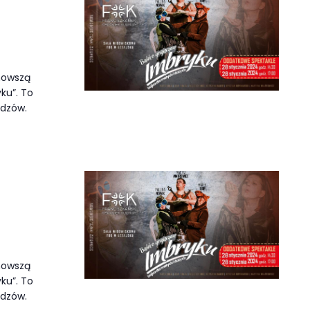
jnowszą
ku”. To
idzów.
jnowszą
ku”. To
idzów.