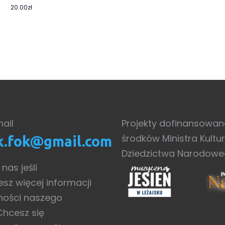
20.00zł
ail
Projekty dofinansowan
środków Ministra Kultur
sk.fok@gmail.com
Dziedzictwa Narodow
nas jeśli
esz więcej informacji
lności naszego
Chcesz się