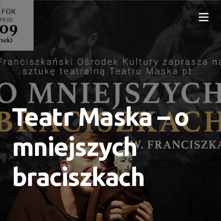
Teatr Maska – o
mniejszych
braciszkach