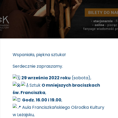
Wspaniała, piękna sztuka!
Serdecznie zapraszamy.
29 września 2022 roku
(sobota),
Sztuk
O mniejszych braciszkach
św. Franciszka
,
Godz. 16.00 i 19.00
,
Aula Franciszkańskiego Ośrodka Kultury
w Leżajsku,