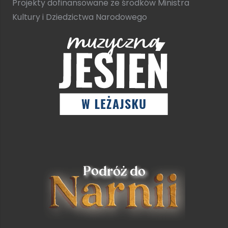
Projekty dofinansowane ze środków Ministra
Kultury i Dziedzictwa Narodowego