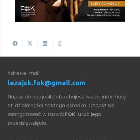
Adres e-mail
lezajsk.fok@gmail.com
Napisz do nas jeśli potrzebujesz więcej informacji
nt. działalności naszego ośrodka. Chcesz się
zaangażować w rozwój
FOK
-u lub jego
przedsięwzięcia.