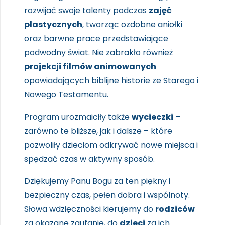
rozwijać swoje talenty podczas
zajęć
plastycznych
, tworząc ozdobne aniołki
oraz barwne prace przedstawiające
podwodny świat. Nie zabrakło również
projekcji filmów animowanych
opowiadających biblijne historie ze Starego i
Nowego Testamentu.
Program urozmaiciły także
wycieczki
–
zarówno te bliższe, jak i dalsze – które
pozwoliły dzieciom odkrywać nowe miejsca i
spędzać czas w aktywny sposób.
Dziękujemy Panu Bogu za ten piękny i
bezpieczny czas, pełen dobra i wspólnoty.
Słowa wdzięczności kierujemy do
rodziców
za okazane zaufanie, do
dzieci
za ich