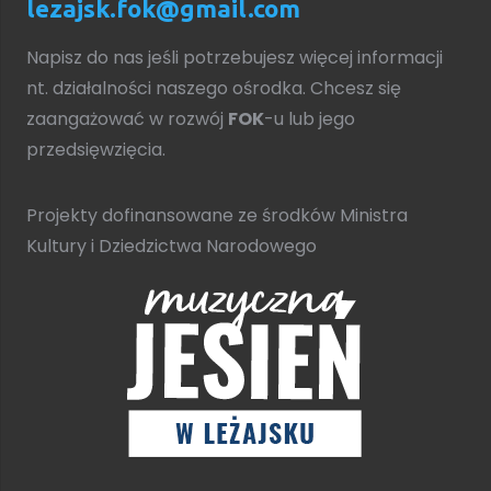
lezajsk.fok@gmail.com
Napisz do nas jeśli potrzebujesz więcej informacji
nt. działalności naszego ośrodka. Chcesz się
zaangażować w rozwój
FOK
-u lub jego
przedsięwzięcia.
Projekty dofinansowane ze środków Ministra
Kultury i Dziedzictwa Narodowego